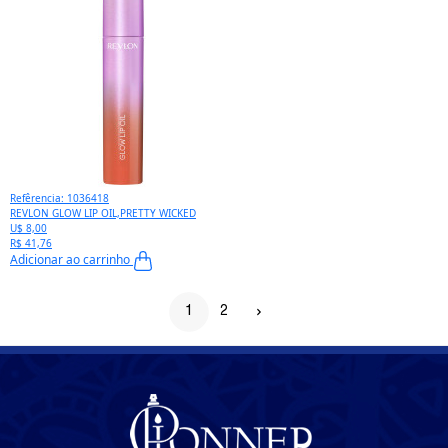
Refêrencia: 1036418
REVLON GLOW LIP OIL,PRETTY WICKED
U$ 8,00
R$ 41,76
Adicionar ao carrinho
1
2