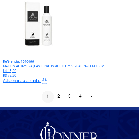
Refêrencia: 1040466
MAISON ALHAMBRA JEAN LOWE INMORTEL MIST-ICAL PARFUM 150M
U$ 15,00
R$ 78,30
Adicionar ao carrinho
1
2
3
4