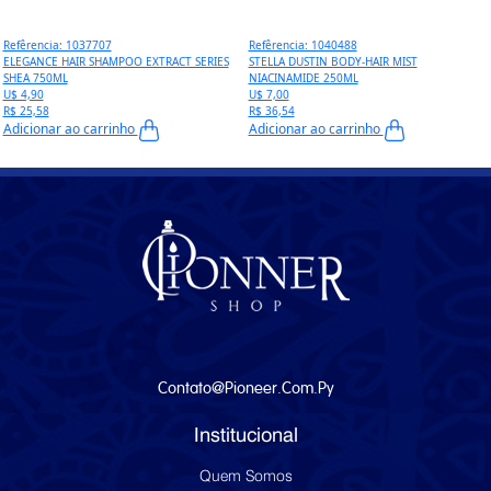
Refêrencia: 1037707
Refêrencia: 1040488
ELEGANCE HAIR SHAMPOO EXTRACT SERIES
STELLA DUSTIN BODY-HAIR MIST
SHEA 750ML
NIACINAMIDE 250ML
U$ 4,90
U$ 7,00
R$ 25,58
R$ 36,54
Adicionar ao carrinho
Adicionar ao carrinho
Contato@pioneer.com.py
Institucional
Quem Somos