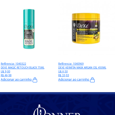
Refêrencia: 1040322
Refêrencia: 1040969
DEXE MAGIC RETOUCH BLACK 75ML
DEXE KERATIN MASK ARGAN OIL 450ML
U$ 9,00
U$ 6,50
R$ 46,98
R$ 33,93
Adicionar ao carrinho
Adicionar ao carrinho