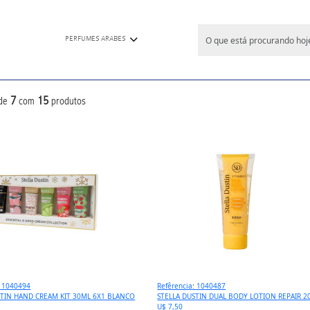
PERFUMES ARABES
7
15
de
com
produtos
: 1040494
Refêrencia: 1040487
STIN HAND CREAM KIT 30ML 6X1 BLANCO
STELLA DUSTIN DUAL BODY LOTION REPAIR 2
U$ 7,50