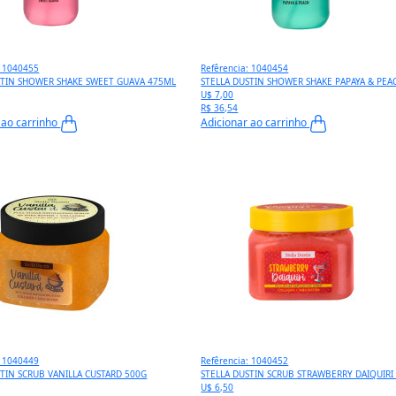
: 1040455
Refêrencia: 1040454
STIN SHOWER SHAKE SWEET GUAVA 475ML
STELLA DUSTIN SHOWER SHAKE PAPAYA & PEA
U$ 7,00
R$ 36,54
 ao carrinho
Adicionar ao carrinho
: 1040449
Refêrencia: 1040452
STIN SCRUB VANILLA CUSTARD 500G
STELLA DUSTIN SCRUB STRAWBERRY DAIQUIRI
U$ 6,50