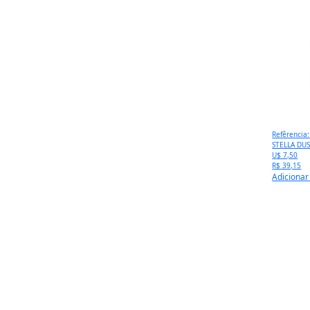
Refêrencia
STELLA DU
U$ 7,50
R$ 39,15
Adicionar