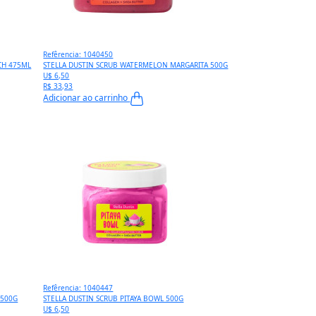
Refêrencia: 1040450
CH 475ML
STELLA DUSTIN SCRUB WATERMELON MARGARITA 500G
U$ 6,50
R$ 33,93
Adicionar ao carrinho
Refêrencia: 1040447
 500G
STELLA DUSTIN SCRUB PITAYA BOWL 500G
U$ 6,50