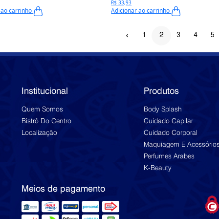
R$ 33,93
 ao carrinho
Adicionar ao carrinho
2
1
3
4
5
Institucional
Produtos
Quem Somos
Body Splash
Bistrô Do Centro
Cuidado Capilar
Localização
Cuidado Corporal
Maquiagem E Acessório
Perfumes Arabes
K-Beauty
Meios de pagamento