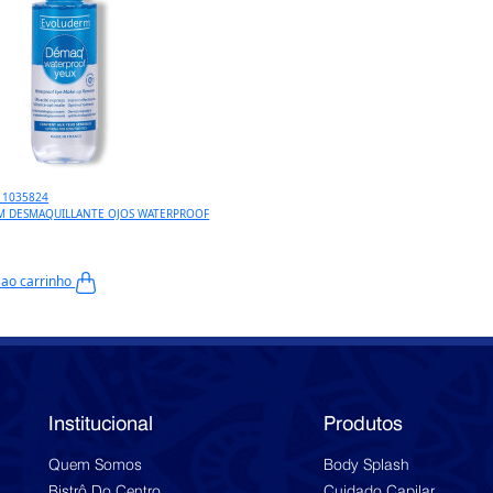
: 1035824
M DESMAQUILLANTE OJOS WATERPROOF
 ao carrinho
Institucional
Produtos
Quem Somos
Body Splash
Bistrô Do Centro
Cuidado Capilar