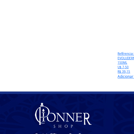
Refêrencia
EVOLUDER
150ML
U$ 7,50
R$ 39,15
Adicionar