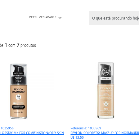
PERFUMES ARABES
1
7
de
com
produtos
: 1035956
Refêrencia: 1035969
LORSTAY MK FOR COMBINATION/OILY SKIN
REVLON COLORSTAY MAKEUP FOR NORMAUDRY
U$ 13,50